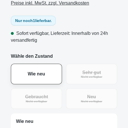
Preise inkl. MwSt. zzgl. Versandkosten
Nur noch
1
lieferbar.
Sofort verfügbar, Lieferzeit: Innerhalb von 24h
versandfertig
Wähle den Zustand
Sehr gut
Wie neu
(Diese Option ist zur
Nicht verfügbar
Gebraucht
Neu
(Diese Option ist zurzeit nicht verfügbar.)
(Diese Option ist zur
Nicht verfügbar
Nicht verfügbar
Wie neu