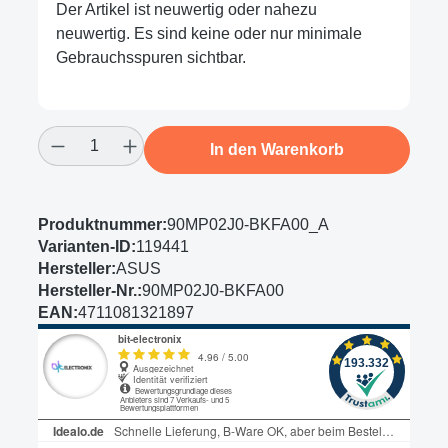
Der Artikel ist neuwertig oder nahezu
neuwertig. Es sind keine oder nur minimale
Gebrauchsspuren sichtbar.
Produkt Anzahl: Gib den gewünschten Wert
In den Warenkorb
Produktnummer:
90MP02J0-BKFA00_A
Varianten-ID:
119441
Hersteller:
ASUS
Hersteller-Nr.:
90MP02J0-BKFA00
EAN:
4711081321897