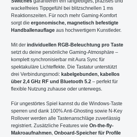
Switches
garantieren ein langlebiges, präzises und
wackelfreies Tippgefühl bei blitzschnellen 1 ms
Reaktionszeiten. Für noch mehr Gaming-Komfort
sorgt die
ergonomische, magnetisch befestigte
Handballenauflage
aus hochwertigem Kunstleder.
Mit der
individuellen RGB-Beleuchtung pro Taste
setzt du deine persönliche Gaming-Atmosphäre –
komplett synchronisierbar mit Aura Sync für
spektakuläre Lichteffekte. Die Tastatur unterstützt
drei Verbindungsmodi:
kabelgebunden, kabellos
über 2,4 GHz RF und Bluetooth 5.2
– perfekt für
flexible Nutzung zuhause oder unterwegs.
Für ungestörtes Spiel kannst du die Windows-Taste
sperren und dank 100% Anti-Ghosting sowie N-Key
Rollover werden alle Tastenanschläge zuverlässig
registriert. Zusätzliche Features wie
On-the-fly-
Makroaufnahmen
,
Onboard-Speicher für Profile