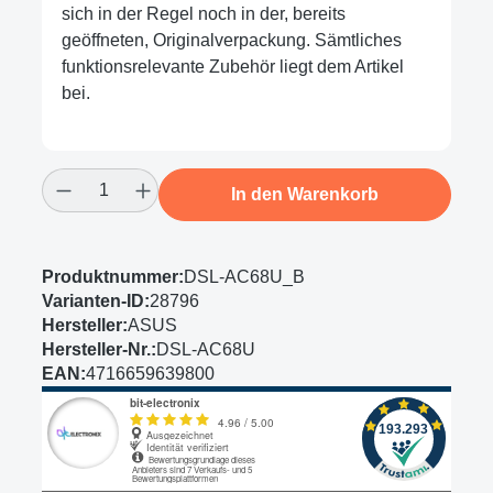
sich in der Regel noch in der, bereits
geöffneten, Originalverpackung. Sämtliches
funktionsrelevante Zubehör liegt dem Artikel
bei.
Produkt Anzahl: Gib den gewünschten Wert
In den Warenkorb
Produktnummer:
DSL-AC68U_B
Varianten-ID:
28796
Hersteller:
ASUS
Hersteller-Nr.:
DSL-AC68U
EAN:
4716659639800