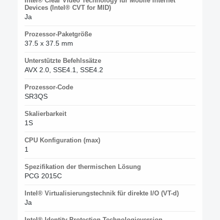
Intel® Clear Video Technology für Mobile Internet
Devices (Intel® CVT for MID)
Ja
Prozessor-Paketgröße
37.5 x 37.5 mm
Unterstützte Befehlssätze
AVX 2.0, SSE4.1, SSE4.2
Prozessor-Code
SR3QS
Skalierbarkeit
1S
CPU Konfiguration (max)
1
Spezifikation der thermischen Lösung
PCG 2015C
Intel® Virtualisierungstechnik für direkte I/O (VT-d)
Ja
Intel® Identity Protection Technologieversion