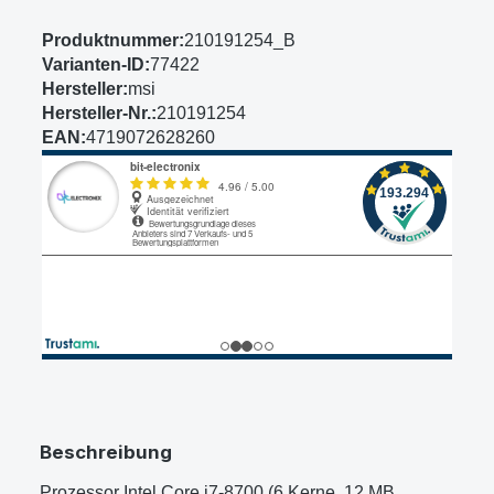
Produktnummer:
210191254_B
Varianten-ID:
77422
Hersteller:
msi
Hersteller-Nr.:
210191254
EAN:
4719072628260
Beschreibung
Prozessor Intel Core i7-8700 (6 Kerne, 12 MB