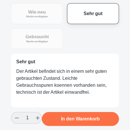
Wie neu
Sehr gut
Nicht verfügbar
Gebraucht
Nicht verfügbar
Sehr gut
Der Artikel befindet sich in einem sehr guten
gebrauchten Zustand. Leichte
Gebrauchsspuren koennen vorhanden sein,
technisch ist der Artikel einwandfrei.
Produkt Anzahl: Gib den gewünschten Wert
In den Warenkorb