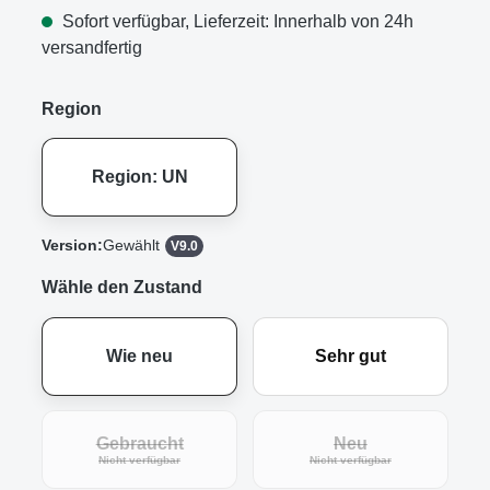
Sofort verfügbar, Lieferzeit: Innerhalb von 24h
versandfertig
Region
Region: UN
Version:
Gewählt
V9.0
Wähle den Zustand
Wie neu
Sehr gut
Gebraucht
Neu
(Diese Option ist zurzeit nicht verfügbar.)
(Diese Option ist zur
Nicht verfügbar
Nicht verfügbar