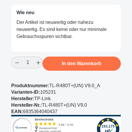
Wie neu
Der Artikel ist neuwertig oder nahezu
neuwertig. Es sind keine oder nur minimale
Gebrauchsspuren sichtbar.
Produkt Anzahl: Gib den gewünschten Wert
In den Warenkorb
Produktnummer:
TL-R480T+(UN) V9.0_A
Varianten-ID:
105231
Hersteller:
TP-Link
Hersteller-Nr.:
TL-R480T+(UN) V9.0
EAN:
6935364040437