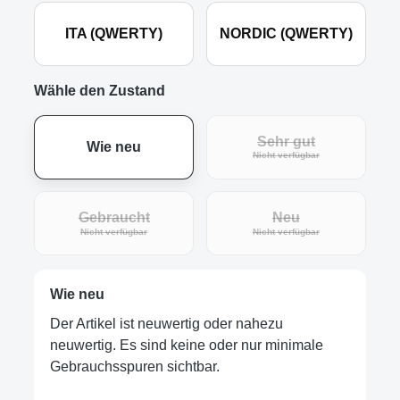
ITA (QWERTY)
NORDIC (QWERTY)
Wähle den Zustand
Sehr gut
Wie neu
(Diese Option ist zur
Nicht verfügbar
Gebraucht
Neu
(Diese Option ist zurzeit nicht verfügbar.)
(Diese Option ist zur
Nicht verfügbar
Nicht verfügbar
Wie neu
Der Artikel ist neuwertig oder nahezu
neuwertig. Es sind keine oder nur minimale
Gebrauchsspuren sichtbar.