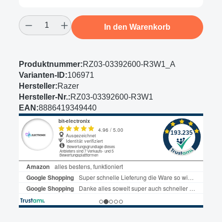
Produkt Anzahl: Gib den gewünschten Wert
In den Warenkorb
Produktnummer:
RZ03-03392600-R3W1_A
Varianten-ID:
106971
Hersteller:
Razer
Hersteller-Nr.:
RZ03-03392600-R3W1
EAN:
8886419349440