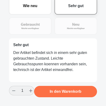
Wie neu
Sehr gut
Gebraucht
Neu
(Diese Option ist zurzeit nicht verfügbar.)
(Diese Option ist zur
Nicht verfügbar
Nicht verfügbar
Sehr gut
Der Artikel befindet sich in einem sehr guten
gebrauchten Zustand. Leichte
Gebrauchsspuren koennen vorhanden sein,
technisch ist der Artikel einwandfrei.
Produkt Anzahl: Gib den gewünschten Wert
In den Warenkorb