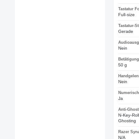
Tastatur F
Full-size
Tastatur-St
Gerade
Audioausg
Nein
Betätigung
50 g
Handgelen
Nein
Numerisch
Ja
Anti-Ghost
N-Key-Roll
Ghosting
Razer Syna
N/A