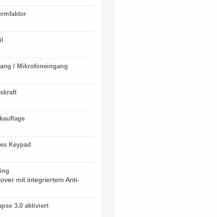
ormfaktor
il
ang / Mikrofoneingang
skraft
kauflage
es Keypad
ing
over mit integriertem Anti-
pse 3.0 aktiviert