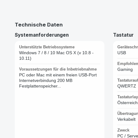
Technische Daten
Systemanforderungen
Tastatur
Unterstützte Betriebssysteme
Geräteschni
Windows 7 / 8 / 10 Mac OS X (v 10.8 -
USB
10.11)
Empfohlen
Voraussetzungen für die Inbetriebnahme
Gaming
PC oder Mac mit einem freien USB-Port
Internetverbindung 200 MB
Tastaturau
Festplattenspeicher...
QWERTZ
Tastaturla
Österreich
Übertragu
Verkabelt
Zweck
PC / Serve