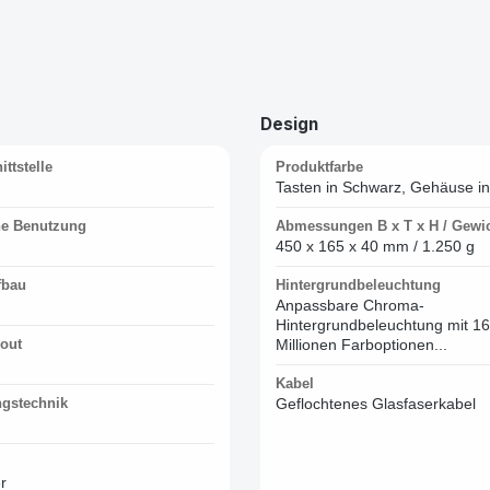
Design
ttstelle
Produktfarbe
Tasten in Schwarz, Gehäuse i
e Benutzung
Abmessungen B x T x H / Gewi
450 x 165 x 40 mm / 1.250 g
fbau
Hintergrundbeleuchtung
Anpassbare Chroma-
Hintergrundbeleuchtung mit 16
yout
Millionen Farboptionen...
Kabel
ngstechnik
Geflochtenes Glasfaserkabel
r