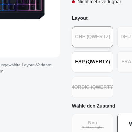
Nicht mehr verfügbar
Layout
CHE (QWERTZ)
DEU
ESP (QWERTY)
FRA
 ausgewählte Layout-Variante.
on.
NORDIC (QWERTY)
Wähle den Zustand
Neu
W
Nicht verfügbar