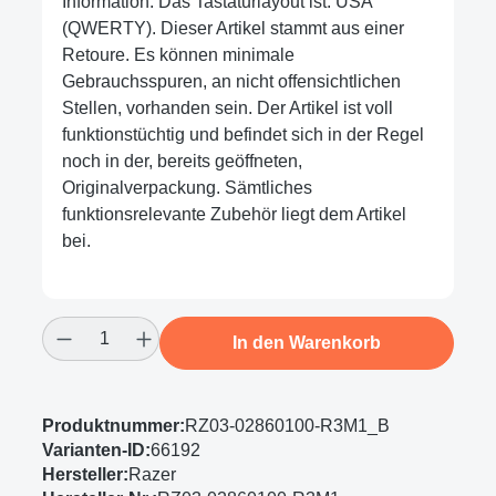
Information: Das Tastaturlayout ist: USA
(QWERTY). Dieser Artikel stammt aus einer
Retoure. Es können minimale
Gebrauchsspuren, an nicht offensichtlichen
Stellen, vorhanden sein. Der Artikel ist voll
funktionstüchtig und befindet sich in der Regel
noch in der, bereits geöffneten,
Originalverpackung. Sämtliches
funktionsrelevante Zubehör liegt dem Artikel
bei.
Produkt Anzahl: Gib den gewünschten Wert
In den Warenkorb
Produktnummer:
RZ03-02860100-R3M1_B
Varianten-ID:
66192
Hersteller:
Razer