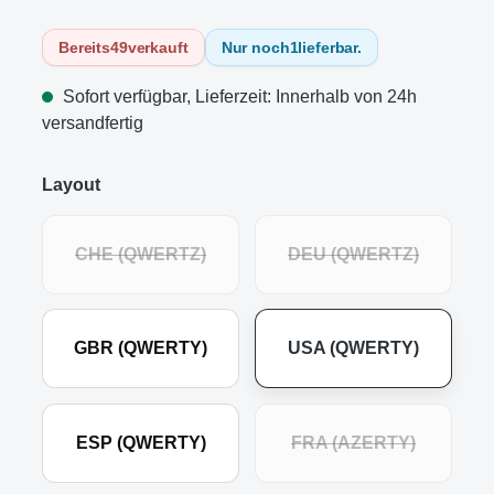
Bereits
49
verkauft
Nur noch
1
lieferbar.
Sofort verfügbar, Lieferzeit: Innerhalb von 24h
versandfertig
Layout
CHE (QWERTZ)
DEU (QWERTZ)
GBR (QWERTY)
USA (QWERTY)
ESP (QWERTY)
FRA (AZERTY)