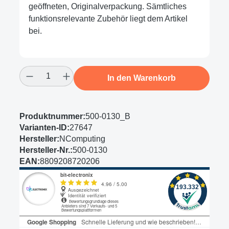
geöffneten, Originalverpackung. Sämtliches
funktionsrelevante Zubehör liegt dem Artikel
bei.
Produkt Anzahl: Gib den gewünschten Wert
In den Warenkorb
Produktnummer:
500-0130_B
Varianten-ID:
27647
Hersteller:
NComputing
Hersteller-Nr.:
500-0130
EAN:
8809208720206