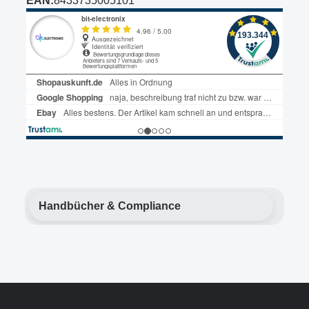
EAN:
8433735005101
Handbücher & Compliance