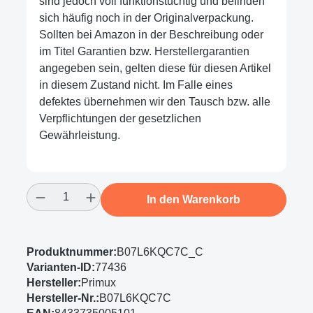
sind jedoch voll funktionstüchtig und befinden
sich häufig noch in der Originalverpackung.
Sollten bei Amazon in der Beschreibung oder
im Titel Garantien bzw. Herstellergarantien
angegeben sein, gelten diese für diesen Artikel
in diesem Zustand nicht. Im Falle eines
defektes übernehmen wir den Tausch bzw. alle
Verpflichtungen der gesetzlichen
Gewährleistung.
Produkt Anzahl: Gib den gewünschten Wert
In den Warenkorb
Produktnummer:
B07L6KQC7C_C
Varianten-ID:
77436
Hersteller:
Primux
Hersteller-Nr.:
B07L6KQC7C