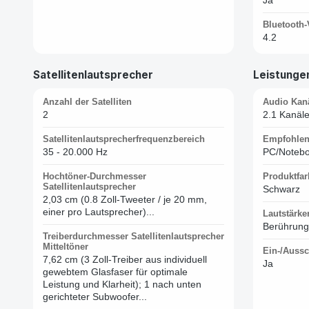
Bluetooth-
4.2
Satellitenlautsprecher
Leistunge
Anzahl der Satelliten
Audio Kan
2
2.1 Kanäl
Satellitenlautsprecherfrequenzbereich
Empfohlen
35 - 20.000 Hz
PC/Noteb
Hochtöner-Durchmesser
Produktfar
Satellitenlautsprecher
Schwarz
2,03 cm (0.8 Zoll-Tweeter / je 20 mm,
einer pro Lautsprecher)...
Lautstärke
Berührung
Treiberdurchmesser Satellitenlautsprecher
Mitteltöner
Ein-/Aussc
7,62 cm (3 Zoll-Treiber aus individuell
Ja
gewebtem Glasfaser für optimale
Leistung und Klarheit); 1 nach unten
gerichteter Subwoofer...