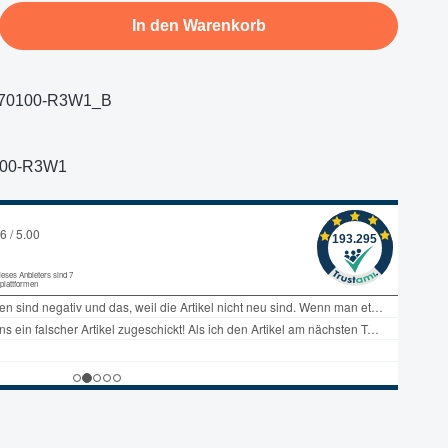
b den gewünschten Wert ein oder benutze d
In den Warenkorb
70100-R3W1_B
100-R3W1