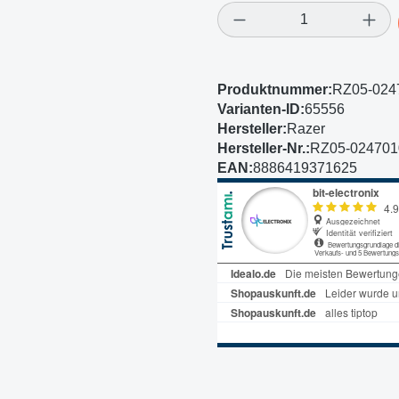
Produkt Anzahl: Gi
Produktnummer:
RZ05-024
Varianten-ID:
65556
Hersteller:
Razer
Hersteller-Nr.:
RZ05-02470
EAN:
8886419371625