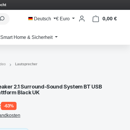
echt
0,00 €
Waren
Deutsch
€
Euro
Smart Home & Sicherheit
ideo
Lautsprecher
aker 2.1 Surround-Sound System BT USB
attform Black UK
€
-63%
sandkosten