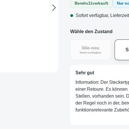
Bereits
11
verkauft
Nur n
Sofort verfügbar, Lieferzei
Wähle den Zustand
Wie neu
S
Nicht verfügbar
Sehr gut
Information: Der Steckerty
einer Retoure. Es können 
Stellen, vorhanden sein. De
der Regel noch in der, ber
funktionsrelevante Zubehör