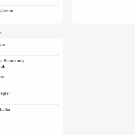
Version
n
äle
e
e Benutzung
ook
be
regler
halter