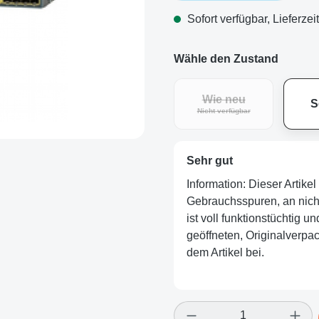
Sofort verfügbar, Lieferzei
Wähle den Zustand
Wie neu
S
Nicht verfügbar
Sehr gut
Information: Dieser Artik
Gebrauchsspuren, an nicht 
ist voll funktionstüchtig u
geöffneten, Originalverpa
dem Artikel bei.
Produkt Anzahl: Gi