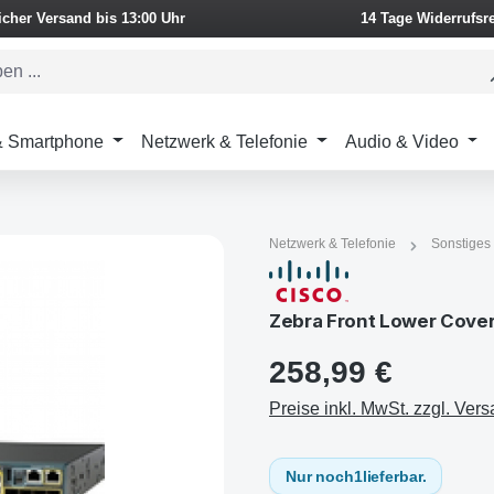
icher Versand bis 13:00 Uhr
14 Tage Widerrufsr
 & Smartphone
Netzwerk & Telefonie
Audio & Video
Netzwerk & Telefonie
Sonstiges
Zebra Front Lower Cove
258,99 €
Preise inkl. MwSt. zzgl. Ver
Nur noch
1
lieferbar.