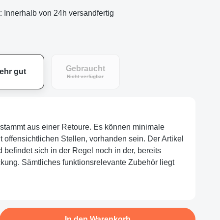
t: Innerhalb von 24h versandfertig
Gebraucht
ehr gut
Nicht verfügbar
el stammt aus einer Retoure. Es können minimale
offensichtlichen Stellen, vorhanden sein. Der Artikel
nd befindet sich in der Regel noch in der, bereits
ckung. Sämtliches funktionsrelevante Zubehör liegt
b den gewünschten Wert ein oder benutze d
In den Warenkorb