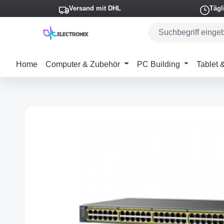
Versand mit DHL
Tägl
m Hauptinhalt springen
Zur Suche springen
Zur Hauptnavigation springen
Home
Computer & Zubehör
PC Building
Tablet
Bildergalerie überspringen