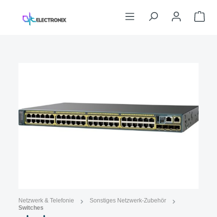
Zum Hauptinhalt springen
War
Bildergalerie überspringen
Abbildung ähnlich
Netzwerk & Telefonie
Sonstiges Netzwerk-Zubehör
Switches