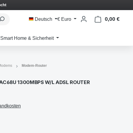
echt
0,00 €
Waren
Deutsch
€
Euro
Smart Home & Sicherheit
 Modems
Modem-Router
AC68U 1300MBPS W/L ADSL ROUTER
sandkosten