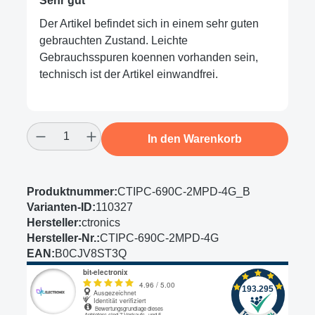
Sehr gut
Der Artikel befindet sich in einem sehr guten
gebrauchten Zustand. Leichte
Gebrauchsspuren koennen vorhanden sein,
technisch ist der Artikel einwandfrei.
Produkt Anzahl: Gib den gewünschten Wert
In den Warenkorb
Produktnummer:
CTIPC-690C-2MPD-4G_B
Varianten-ID:
110327
Hersteller:
ctronics
Hersteller-Nr.:
CTIPC-690C-2MPD-4G
EAN:
B0CJV8ST3Q