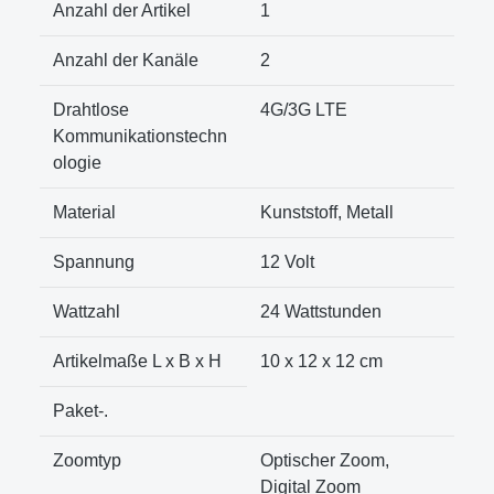
Anzahl der Artikel
‎1
Anzahl der Kanäle
‎2
Drahtlose
‎4G/3G LTE
Kommunikationstechn
ologie
Material
‎Kunststoff, Metall
Spannung
‎12 Volt
Wattzahl
‎24 Wattstunden
Artikelmaße L x B x H
‎10 x 12 x 12 cm
Paket-.
Zoomtyp
‎Optischer Zoom,
Digital Zoom