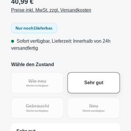
40,99 €
Preise inkl. MwSt. zzgl. Versandkosten
Nur noch
1
lieferbar.
Sofort verfügbar, Lieferzeit: Innerhalb von 24h
versandfertig
Wähle den Zustand
Wie neu
Sehr gut
(Diese Option ist zurzeit nicht verfügbar.)
Nicht verfügbar
Gebraucht
Neu
(Diese Option ist zurzeit nicht verfügbar.)
(Diese Option ist zur
Nicht verfügbar
Nicht verfügbar