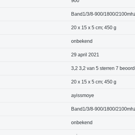
‎900
‎Band1/3/8-900/1800/2100mh
‎20 x 15 x 5 cm; 450 g
‎onbekend
29 april 2021
3,2 3,2 van 5 sterren 7 beoord
20 x 15 x 5 cm; 450 g
ayissmoye
Band1/3/8-900/1800/2100mh
onbekend