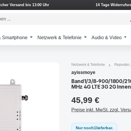
icher Versand bis 13:00 Uhr
14 Tage Widerrufsr
 & Smartphone
Netzwerk & Telefonie
Audio & Video
Netzwerk & Telefonie
Repeater, 
ayissmoye
Band1/3/8-900/1800/21
MHz 4G LTE 3G 2G Innen
45,99 €
Preise inkl. MwSt. zzgl. Ver
Nur noch
1
lieferbar.