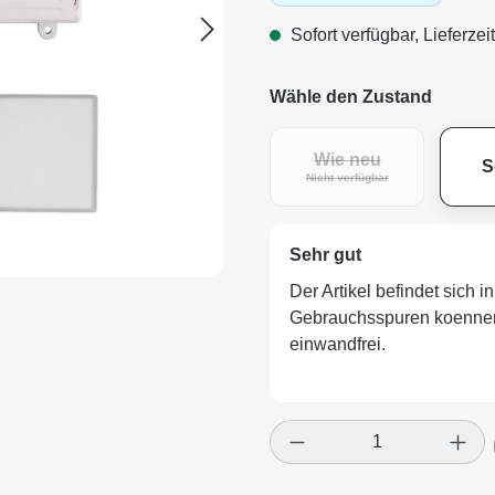
Sofort verfügbar, Lieferzei
Wähle den Zustand
Wie neu
S
(Diese Option ist zurz
Nicht verfügbar
Sehr gut
Der Artikel befindet sich 
Gebrauchsspuren koennen v
einwandfrei.
Produkt Anzahl: Gi