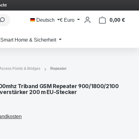
echt
0,00 €
Waren
Deutsch
€
Euro
Smart Home & Sicherheit
Access Points & Bridges
Repeater
00mhz Triband GSM Repeater 900/1800/2100
verstärker 200 m EU-Stecker
sandkosten