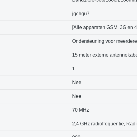
‎jgchgu7
‎[Alle apparaten GSM, 3G en 
‎Ondersteuning voor meerder
‎15 meter externe antennekab
‎1
‎Nee
‎Nee
‎70 MHz
‎2,4 GHz radiofrequentie, Rad