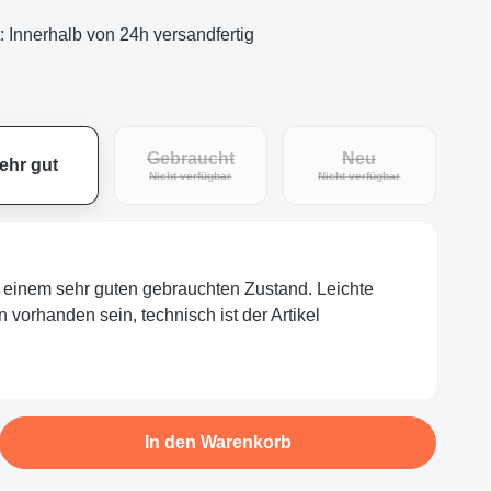
t: Innerhalb von 24h versandfertig
Gebraucht
Neu
ehr gut
eit nicht verfügbar.)
(Diese Option ist zurzeit nicht verfügbar.)
(Diese Option ist zu
Nicht verfügbar
Nicht verfügbar
in einem sehr guten gebrauchten Zustand. Leichte
orhanden sein, technisch ist der Artikel
b den gewünschten Wert ein oder benutze d
In den Warenkorb