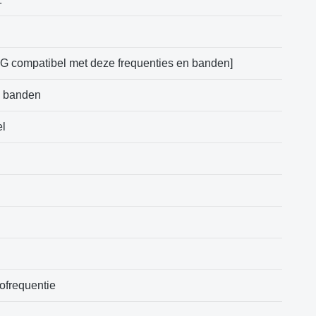
4G compatibel met deze frequenties en banden]
e banden
el
iofrequentie