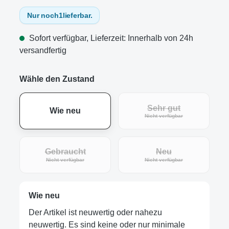
Nur noch
1
lieferbar.
Sofort verfügbar, Lieferzeit: Innerhalb von 24h
versandfertig
Wähle den Zustand
Sehr gut
Wie neu
(Diese Option ist zur
Nicht verfügbar
Gebraucht
Neu
(Diese Option ist zurzeit nicht verfügbar.)
(Diese Option ist zur
Nicht verfügbar
Nicht verfügbar
Wie neu
Der Artikel ist neuwertig oder nahezu
neuwertig. Es sind keine oder nur minimale