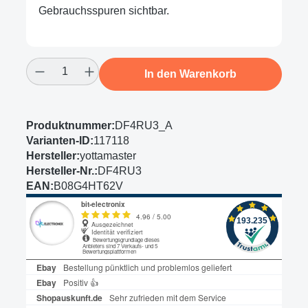
Gebrauchsspuren sichtbar.
Produkt Anzahl: Gib den gewünschten Wert
In den Warenkorb
Produktnummer:
DF4RU3_A
Varianten-ID:
117118
Hersteller:
yottamaster
Hersteller-Nr.:
DF4RU3
EAN:
B08G4HT62V