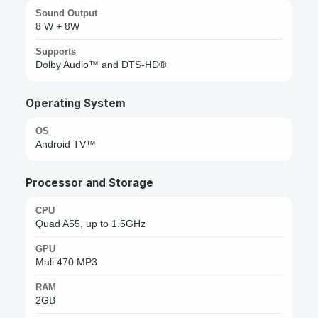
Sound Output
8 W + 8W
Supports
Dolby Audio™ and DTS-HD®
Operating System
OS
Android TV™
Processor and Storage
CPU
Quad A55, up to 1.5GHz
GPU
Mali 470 MP3
RAM
2GB