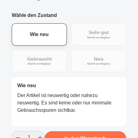
Wähle den Zustand
Sehr gut
Wie neu
(Diese Option ist zur
Nicht verfügbar
Gebraucht
Neu
(Diese Option ist zurzeit nicht verfügbar.)
(Diese Option ist zur
Nicht verfügbar
Nicht verfügbar
Wie neu
Der Artikel ist neuwertig oder nahezu
neuwertig. Es sind keine oder nur minimale
Gebrauchsspuren sichtbar.
Produkt Anzahl: Gib den gewünschten Wert