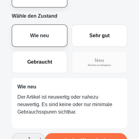
Wähle den Zustand
Wie neu
Sehr gut
Neu
Gebraucht
(Diese Option ist zur
Nicht verfügbar
Wie neu
Der Artikel ist neuwertig oder nahezu
neuwertig. Es sind keine oder nur minimale
Gebrauchsspuren sichtbar.
Produkt Anzahl: Gib den gewünschten Wert