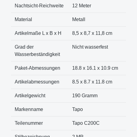
Nachtsicht-Reichweite
‎12 Meter
Material
‎Metall
Artikelmaße L x B x H
‎8,5 x 8,7 x 11,8 cm
Grad der
‎Nicht wasserfest
Wasserbeständigkeit
Paket-Abmessungen
‎18.8 x 16.1 x 10.9 cm
Artikelabmessungen
‎8.5 x 8.7 x 11.8 cm
Artikelgewicht
‎190 Gramm
Markenname
‎Tapo
Teilenummer
‎Tapo C200C
Stilbezeichnung
‎2 MP