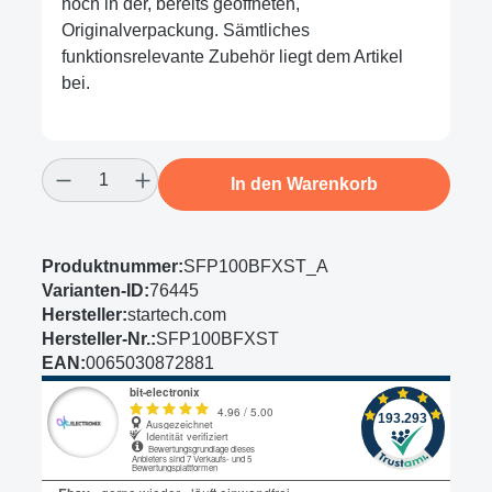
noch in der, bereits geöffneten,
Originalverpackung. Sämtliches
funktionsrelevante Zubehör liegt dem Artikel
bei.
Produkt Anzahl: Gib den gewünschten Wert
In den Warenkorb
Produktnummer:
SFP100BFXST_A
Varianten-ID:
76445
Hersteller:
startech.com
Hersteller-Nr.:
SFP100BFXST
EAN:
0065030872881