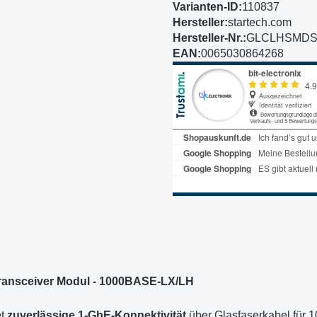
Varianten-ID:
110837
Hersteller:
startech.com
Hersteller-Nr.:
GLCLHSMDS
EAN:
0065030864268
ransceiver Modul - 1000BASE-LX/LH
et
zuverlässige 1-GbE-Konnektivität
über Glasfaserkabel für