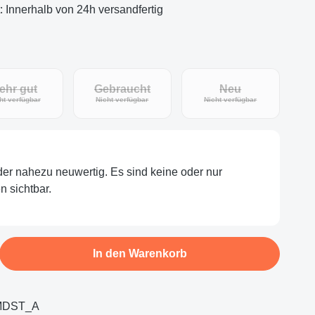
t: Innerhalb von 24h versandfertig
ehr gut
Gebraucht
Neu
(Diese Option ist zurzeit nicht verfügbar.)
(Diese Option ist zurzeit nicht verfügbar.)
(Diese Option ist zu
ht verfügbar
Nicht verfügbar
Nicht verfügbar
oder nahezu neuwertig. Es sind keine oder nur
 sichtbar.
b den gewünschten Wert ein oder benutze d
In den Warenkorb
MDST_A