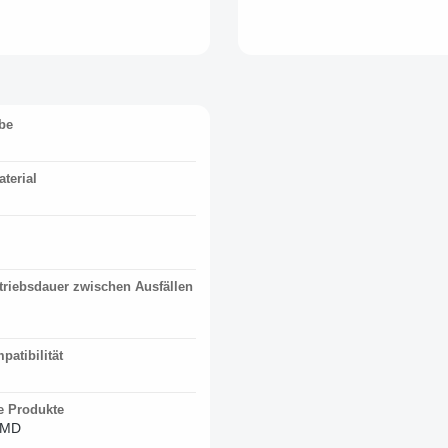
be
terial
etriebsdauer zwischen Ausfällen
atibilität
e Produkte
SMD