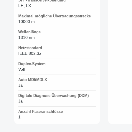
SFP-Transceiver-Standard
LH, LX
Maximal mögliche Übertragungsstrecke
10000 m
Wellenlänge
1310 nm
Netzstandard
IEEE 802.3z
Duplex-System
Voll
Auto MDI/MDI-X
Ja
Digitale Diagnose-Überwachung (DDM)
Ja
Anzahl Faseranschlüsse
1