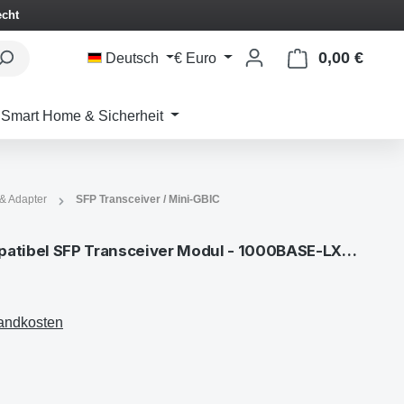
echt
0,00 €
Waren
Deutsch
€
Euro
Smart Home & Sicherheit
 & Adapter
SFP Transceiver / Mini-GBIC
Cisco GLC-LH-SMD kompatibel SFP Transceiver Modul - 1000BASE-LX/LH
sandkosten