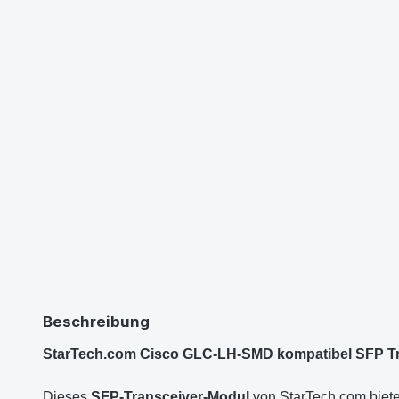
Beschreibung
StarTech.com Cisco GLC-LH-SMD kompatibel SFP T
Dieses
SFP-Transceiver-Modul
von StarTech.com biet