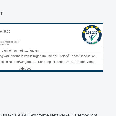
T
 1000BASE-LX/LH-konforme Netzwerke. Es ermöglicht