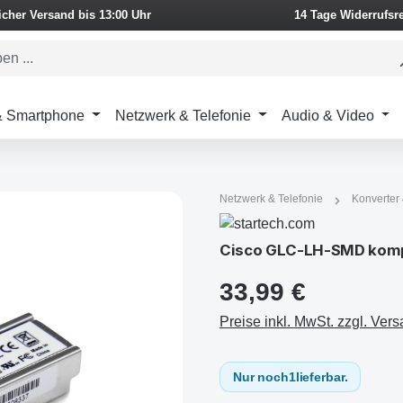
icher Versand bis 13:00 Uhr
14 Tage Widerrufsr
 & Smartphone
Netzwerk & Telefonie
Audio & Video
Netzwerk & Telefonie
Konverter
33,99 €
Preise inkl. MwSt. zzgl. Ver
Nur noch
1
lieferbar.