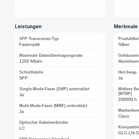
Leistungen
Merkmale
SFP Transceiver-Typ
Produktfar
Faseroptik
Silber
Maximale Datenübertragungsrate
Gehäusema
1250 Mbit/s
Aluminium
Schnittstelle
Hot-Swap
SFP
Ja
Single-Mode-Faser (SMF) unterstützt
Mittlere B
(MTBF)
Ja
200000 h
Multi-Mode-Faser (MMF) unterstützt
Markenkomp
Ja
Cisco
Optischer Kabelverbinder
Kompatibl
LC
GLC-LH-