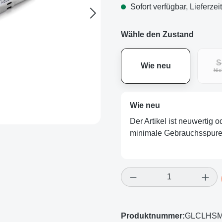
Sofort verfügbar, Lieferzei
Wähle den Zustand
S
Wie neu
Nic
Wie neu
Der Artikel ist neuwertig 
minimale Gebrauchsspuren
Produkt Anzahl: Gi
Produktnummer:
GLCLHS