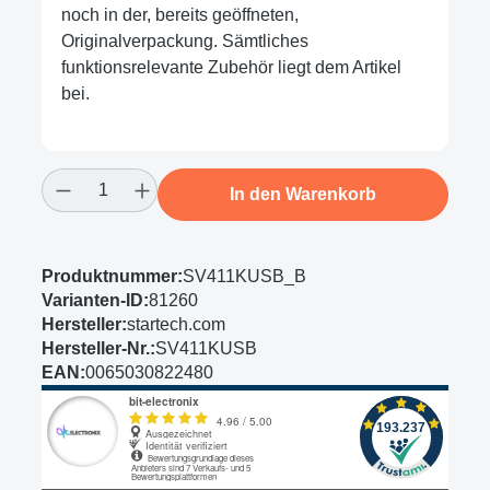
noch in der, bereits geöffneten,
Originalverpackung. Sämtliches
funktionsrelevante Zubehör liegt dem Artikel
bei.
Produkt Anzahl: Gib den gewünschten Wert
In den Warenkorb
Produktnummer:
SV411KUSB_B
Varianten-ID:
81260
Hersteller:
startech.com
Hersteller-Nr.:
SV411KUSB
EAN:
0065030822480