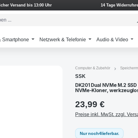
icher Versand bis 13:00 Uhr
14 Tage Widerrufsr
 & Smartphone
Netzwerk & Telefonie
Audio & Video
Computer & Zubehör
Speicherm
SSK
DK201 Dual NVMe M.2 SSD D
NVMe-Kloner, werkzeuglos,
23,99 €
Preise inkl. MwSt. zzgl. Ver
Nur noch
4
lieferbar.