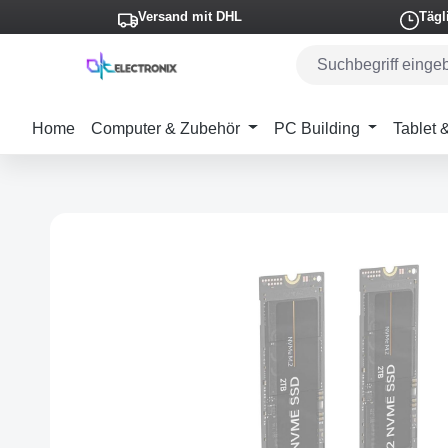
Versand mit DHL
Tägl
m Hauptinhalt springen
Zur Suche springen
Zur Hauptnavigation springen
Home
Computer & Zubehör
PC Building
Tablet
Bildergalerie überspringen