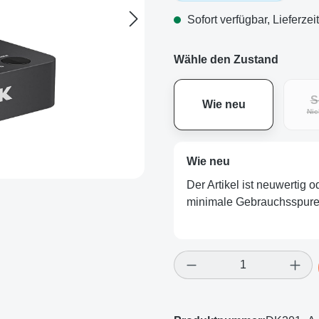
Sofort verfügbar, Lieferzei
Wähle den Zustand
S
Wie neu
Nic
Wie neu
Der Artikel ist neuwertig 
minimale Gebrauchsspuren
Produkt Anzahl: Gi