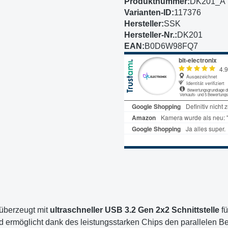
Produktnummer:
DK201_A
Varianten-ID:
117376
Hersteller:
SSK
Hersteller-Nr.:
DK201
EAN:
B0D6W98FQ7
überzeugt mit
ultraschneller USB 3.2 Gen 2x2 Schnittstelle
fü
ermöglicht dank des leistungsstarken Chips den parallelen B