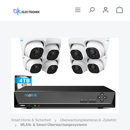
Zum Hauptinhalt springen
War
Bildergalerie überspringen
Abbildung ähnlich
Smart Home & Sicherheit
Überwachungskameras & -Zubehör
WLAN- & Smart-Überwachungssysteme