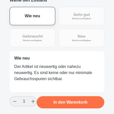
Wähle den Zustand
Sehr gut
Wie neu
(Diese Option ist zur
Nicht verfügbar
Gebraucht
Neu
(Diese Option ist zurzeit nicht verfügbar.)
(Diese Option ist zur
Nicht verfügbar
Nicht verfügbar
Wie neu
Der Artikel ist neuwertig oder nahezu
neuwertig. Es sind keine oder nur minimale
Gebrauchsspuren sichtbar.
Produkt Anzahl: Gib den gewünschten Wert
In den Warenkorb