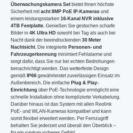
Überwachungskamera Set
bietet Ihnen höchste
Sicherheit mit
acht 8MP PoE IP-Kameras
und
einem leistungsstarken
16-Kanal NVR inklusive
4TB Festplatte
. Genießen Sie gestochen scharfe
Bilder in
4K Ultra HD
sowohl bei Tag als auch bei
Nacht dank der beeindruckenden
30 Meter
Nachtsicht
. Die integrierte
Personen- und
Fahrzeugerkennung
minimiert Fehlalarme und
sorgt dafür, dass Sie nur bei echten Bedrohungen
benachrichtigt werden. Das wetterfeste Design
gemäß
IP66
gewährleistet zuverlässigen Einsatz im
Außenbereich. Die einfache
Plug & Play-
Einrichtung
über PoE-Technologie ermöglicht eine
schnelle Installation ohne komplizierte Verkabelung.
Darüber hinaus ist das System mit allen Reolink
PoE- und WLAN-Kameras kompatibel und kann
somit flexibel erweitert werden. Per Fernzugriff
behalten Sie jederzeit und überall den Überblick –
für ein rundum sicheres Gefühl.