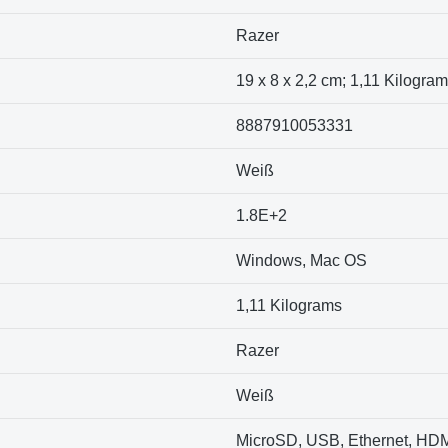
‎Razer
‎19 x 8 x 2,2 cm; 1,11 Kilogra
‎8887910053331
‎Weiß
‎1.8E+2
‎Windows, Mac OS
‎1,11 Kilograms
Razer
Weiß
MicroSD, USB, Ethernet, HD