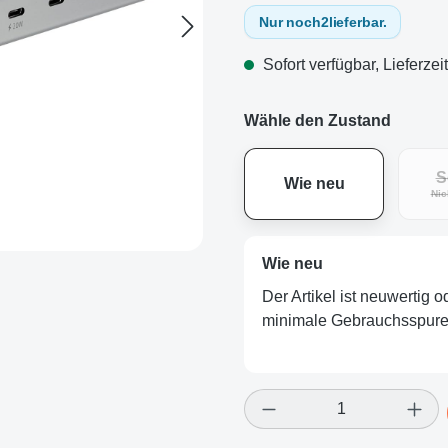
Nur noch
2
lieferbar.
Sofort verfügbar, Lieferzei
Wähle den Zustand
S
Wie neu
Nic
Wie neu
Der Artikel ist neuwertig 
minimale Gebrauchsspuren
Produkt Anzahl: Gi