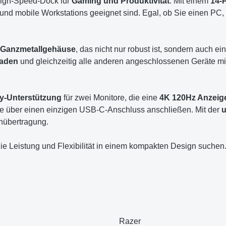
 High-Speed-Dock für
Gaming und Produktivität
. Mit einem
14-
s und mobile Workstations geeignet sind. Egal, ob Sie einen 
s Ganzmetallgehäuse
, das nicht nur robust ist, sondern auch 
laden
und gleichzeitig alle anderen angeschlossenen Geräte mi
ay-Unterstützung
für zwei Monitore, die eine
4K 120Hz Anzeig
äte über einen einzigen USB-C-Anschluss anschließen. Mit der
u
enübertragung.
die Leistung und Flexibilität in einem kompakten Design suchen
‎Razer