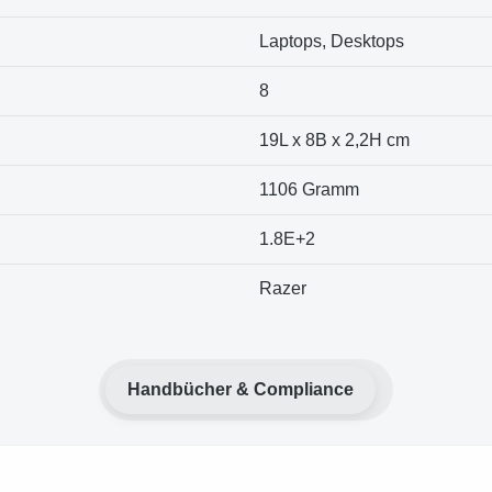
Laptops, Desktops
8
19L x 8B x 2,2H cm
1106 Gramm
1.8E+2
Razer
Handbücher & Compliance