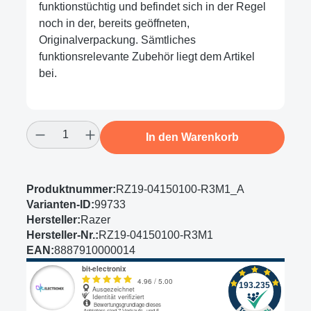
funktionstüchtig und befindet sich in der Regel
noch in der, bereits geöffneten,
Originalverpackung. Sämtliches
funktionsrelevante Zubehör liegt dem Artikel
bei.
Produkt Anzahl: Gib den gewünschten Wert
In den Warenkorb
Produktnummer:
RZ19-04150100-R3M1_A
Varianten-ID:
99733
Hersteller:
Razer
Hersteller-Nr.:
RZ19-04150100-R3M1
EAN:
8887910000014