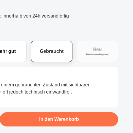
t: Innerhalb von 24h versandfertig
Neu
ehr gut
Gebraucht
(Diese Option ist zu
Nicht verfügbar
in einem gebrauchten Zustand mit sichtbaren
iert jedoch technisch einwandfrei.
b den gewünschten Wert ein oder benutze d
In den Warenkorb