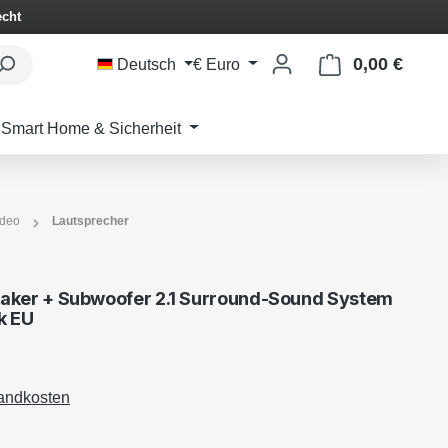
echt
0,00 €
Waren
Deutsch
€
Euro
Smart Home & Sicherheit
ideo
Lautsprecher
ker + Subwoofer 2.1 Surround-Sound System
k EU
sandkosten