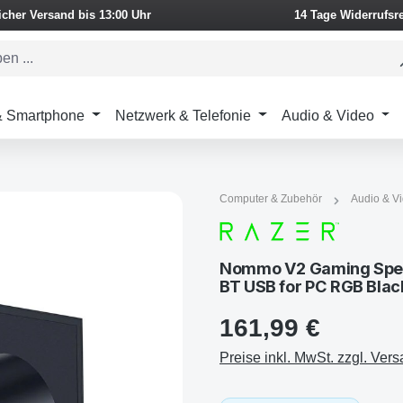
icher Versand bis 13:00 Uhr
14 Tage Widerrufsr
 & Smartphone
Netzwerk & Telefonie
Audio & Video
Computer & Zubehör
Audio & V
Nommo V2 Gaming Spea
BT USB for PC RGB Blac
161,99 €
Preise inkl. MwSt. zzgl. Ver