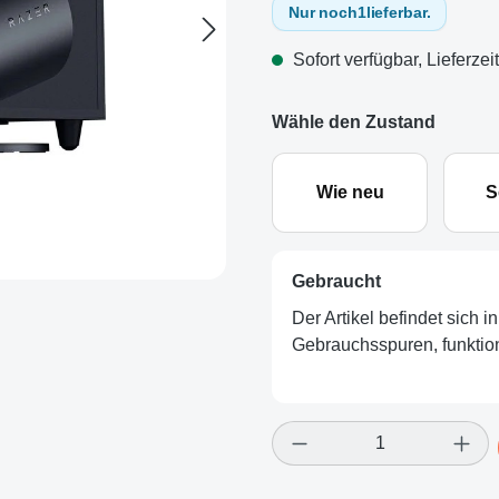
Nur noch
1
lieferbar.
Sofort verfügbar, Lieferzei
Wähle den Zustand
Wie neu
S
Gebraucht
Der Artikel befindet sich 
Gebrauchsspuren, funktion
Produkt Anzahl: Gi