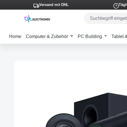
Versand mit DHL
Tägl
m Hauptinhalt springen
Zur Suche springen
Zur Hauptnavigation springen
Home
Computer & Zubehör
PC Building
Tablet
Bildergalerie überspringen