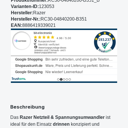
Produktnummer:
RC30-04840200-B351_B
Varianten-ID:
123053
Hersteller:
Razer
Hersteller-Nr.:
RC30-04840200-B351
EAN:
8886419339021
Beschreibung
Das
Razer Netzteil & Spannungsumwandler
ist
ideal für den Einsatz
drinnen
konzipiert und