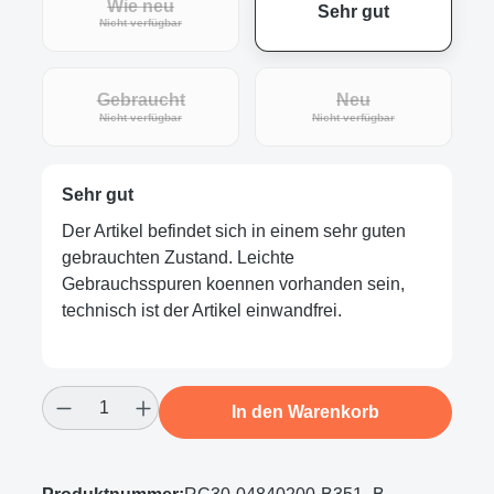
Wie neu
Sehr gut
(Diese Option ist zurzeit nicht verfügbar.)
Nicht verfügbar
Gebraucht
Neu
(Diese Option ist zurzeit nicht verfügbar.)
(Diese Option ist zur
Nicht verfügbar
Nicht verfügbar
Sehr gut
Der Artikel befindet sich in einem sehr guten
gebrauchten Zustand. Leichte
Gebrauchsspuren koennen vorhanden sein,
technisch ist der Artikel einwandfrei.
Produkt Anzahl: Gib den gewünschten Wert
In den Warenkorb