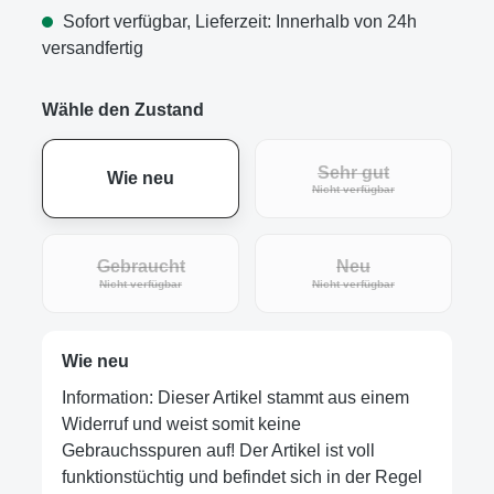
Sofort verfügbar, Lieferzeit: Innerhalb von 24h
versandfertig
Wähle den Zustand
Sehr gut
Wie neu
(Diese Option ist zur
Nicht verfügbar
Gebraucht
Neu
(Diese Option ist zurzeit nicht verfügbar.)
(Diese Option ist zur
Nicht verfügbar
Nicht verfügbar
Wie neu
Information: Dieser Artikel stammt aus einem
Widerruf und weist somit keine
Gebrauchsspuren auf! Der Artikel ist voll
funktionstüchtig und befindet sich in der Regel