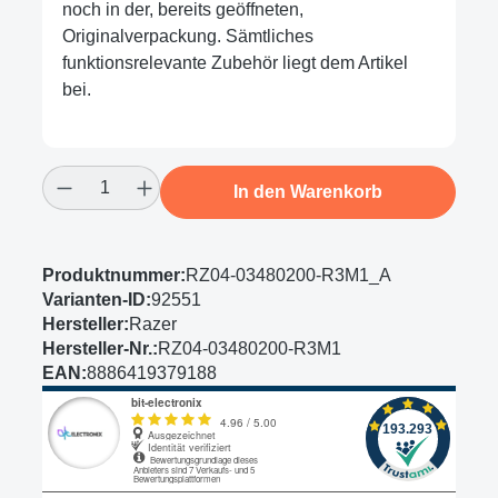
noch in der, bereits geöffneten,
Originalverpackung. Sämtliches
funktionsrelevante Zubehör liegt dem Artikel
bei.
Produkt Anzahl: Gib den gewünschten Wert
In den Warenkorb
Produktnummer:
RZ04-03480200-R3M1_A
Varianten-ID:
92551
Hersteller:
Razer
Hersteller-Nr.:
RZ04-03480200-R3M1
EAN:
8886419379188