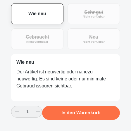
Sehr gut
Wie neu
(Diese Option ist zur
Nicht verfügbar
Gebraucht
Neu
(Diese Option ist zurzeit nicht verfügbar.)
(Diese Option ist zur
Nicht verfügbar
Nicht verfügbar
Wie neu
Der Artikel ist neuwertig oder nahezu
neuwertig. Es sind keine oder nur minimale
Gebrauchsspuren sichtbar.
Produkt Anzahl: Gib den gewünschten Wert
In den Warenkorb