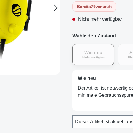
Bereits
79
verkauft
Nicht mehr verfügbar
Wähle den Zustand
Wie neu
S
(Diese Option ist zurz
Nicht verfügbar
Nic
Wie neu
Der Artikel ist neuwertig 
minimale Gebrauchsspuren
Dieser Artikel ist aktuell au