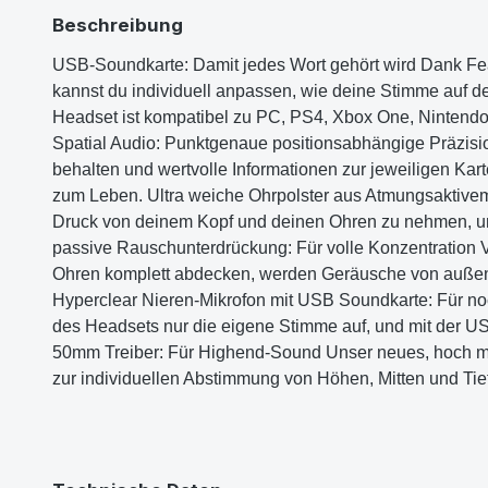
Beschreibung
USB-Soundkarte: Damit jedes Wort gehört wird Dank Fea
kannst du individuell anpassen, wie deine Stimme auf de
Headset ist kompatibel zu PC, PS4, Xbox One, Nintendo S
Spatial Audio: Punktgenaue positionsabhängige Präzis
behalten und wertvolle Informationen zur jeweiligen Ka
zum Leben. Ultra weiche Ohrpolster aus Atmungsaktivem
Druck von deinem Kopf und deinen Ohren zu nehmen, und
passive Rauschunterdrückung: Für volle Konzentration
Ohren komplett abdecken, werden Geräusche von außen he
Hyperclear Nieren-Mikrofon mit USB Soundkarte: Für 
des Headsets nur die eigene Stimme auf, und mit der U
50mm Treiber: Für Highend-Sound Unser neues, hoch mode
zur individuellen Abstimmung von Höhen, Mitten und Tiefen