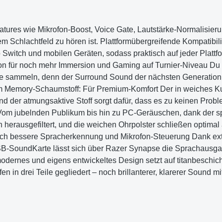
tures wie Mikrofon-Boost, Voice Gate, Lautstärke-Normalisier
m Schlachtfeld zu hören ist. Plattformübergreifende Kompatibil
witch und mobilen Geräten, sodass praktisch auf jeder Plattform
ion für noch mehr Immersion und Gaming auf Turnier-Niveau Du
rte sammeln, denn der Surround Sound der nächsten Generation 
 Memory-Schaumstoff: Für Premium-Komfort Der in weiches Kuns
 der atmungsaktive Stoff sorgt dafür, dass es zu keinen Probl
 Vom jubelnden Publikum bis hin zu PC-Geräuschen, dank der 
rausgefiltert, und die weichen Ohrpolster schließen optimal ab
noch bessere Spracherkennung und Mikrofon-Steuerung Dank e
SB-SoundKarte lässt sich über Razer Synapse die Sprachausgabe
rnes und eigens entwickeltes Design setzt auf titanbeschicht
 in drei Teile gegliedert – noch brillanterer, klarerer Sound m