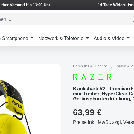
icher Versand bis 13:00 Uhr
14 Tage Widerrufsr
 & Smartphone
Netzwerk & Telefonie
Audio & Video
Computer & Zubehör
Audio & V
Blackshark V2 - Premium E
mm-Treiber, HyperClear Ca
Geräuschunterdrückung, T
63,99 €
Preise inkl. MwSt. zzgl. Ver