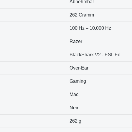
‎Abnehmbar
‎262 Gramm
‎100 Hz – 10.000 Hz
‎Razer
‎BlackShark V2 - ESL Ed.
‎Over-Ear
‎Gaming
‎Mac
‎Nein
‎262 g