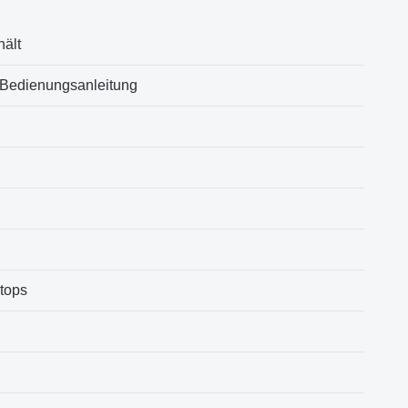
hält
 Bedienungsanleitung
ktops