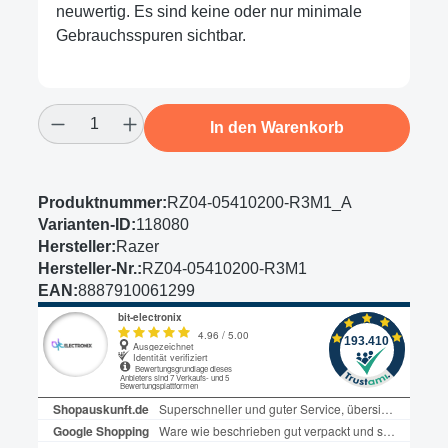
neuwertig. Es sind keine oder nur minimale
Gebrauchsspuren sichtbar.
Produkt Anzahl: Gib den gewünschten Wert
In den Warenkorb
Produktnummer:
RZ04-05410200-R3M1_A
Varianten-ID:
118080
Hersteller:
Razer
Hersteller-Nr.:
RZ04-05410200-R3M1
EAN:
8887910061299