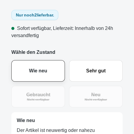
Nur noch
2
lieferbar.
Sofort verfügbar, Lieferzeit: Innerhalb von 24h
versandfertig
Wähle den Zustand
Wie neu
Sehr gut
Gebraucht
Neu
(Diese Option ist zurzeit nicht verfügbar.)
(Diese Option ist zur
Nicht verfügbar
Nicht verfügbar
Wie neu
Der Artikel ist neuwertig oder nahezu