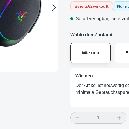
Bereits
62
verkauft
Nur n
Sofort verfügbar, Lieferzei
Wähle den Zustand
Wie neu
S
Wie neu
Der Artikel ist neuwertig 
minimale Gebrauchsspuren
Produkt Anzahl: Gi