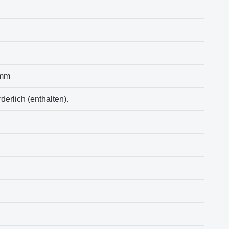
amm
rderlich (enthalten).