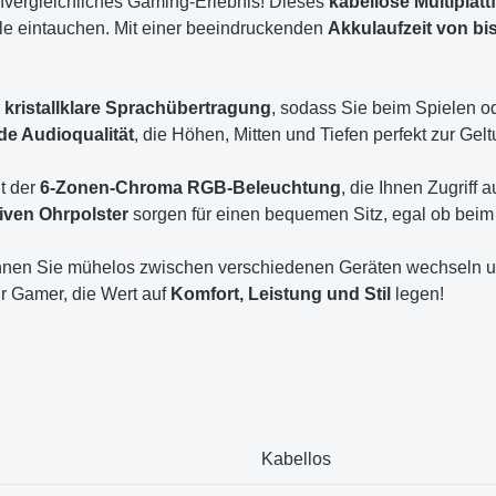
nvergleichliches Gaming-Erlebnis! Dieses
kabellose Multiplat
le eintauchen. Mit einer beeindruckenden
Akkulaufzeit von bi
r
kristallklare Sprachübertragung
, sodass Sie beim Spielen od
e Audioqualität
, die Höhen, Mitten und Tiefen perfekt zur Gelt
t der
6-Zonen-Chroma RGB-Beleuchtung
, die Ihnen Zugriff a
iven Ohrpolster
sorgen für einen bequemen Sitz, egal ob bei
nen Sie mühelos zwischen verschiedenen Geräten wechseln und 
für Gamer, die Wert auf
Komfort, Leistung und Stil
legen!
‎Kabellos