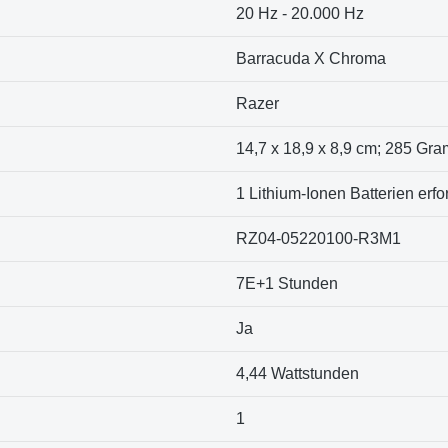
‎20 Hz - 20.000 Hz
‎Barracuda X Chroma
‎Razer
‎14,7 x 18,9 x 8,9 cm; 285 Gr
‎1 Lithium-Ionen Batterien erfo
‎RZ04-05220100-R3M1
‎7E+1 Stunden
‎Ja
‎4,44 Wattstunden
‎1