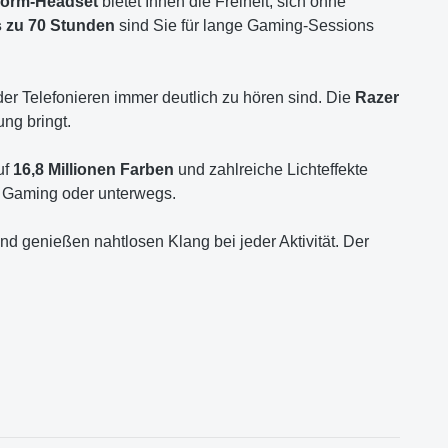
tform-Headset
bietet Ihnen die Freiheit, sich ohne
s zu 70 Stunden
sind Sie für lange Gaming-Sessions
er Telefonieren immer deutlich zu hören sind. Die
Razer
ung bringt.
uf
16,8 Millionen Farben
und zahlreiche Lichteffekte
m Gaming oder unterwegs.
genießen nahtlosen Klang bei jeder Aktivität. Der