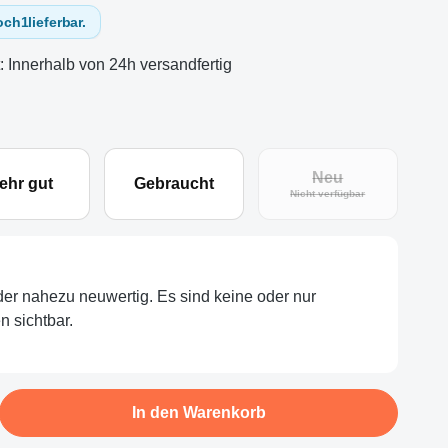
och
1
lieferbar.
t: Innerhalb von 24h versandfertig
Neu
ehr gut
Gebraucht
(Diese Option ist zu
Nicht verfügbar
oder nahezu neuwertig. Es sind keine oder nur
 sichtbar.
b den gewünschten Wert ein oder benutze d
In den Warenkorb