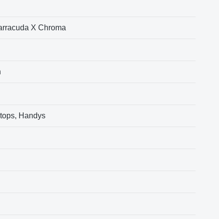
Barracuda X Chroma
n
ktops, Handys