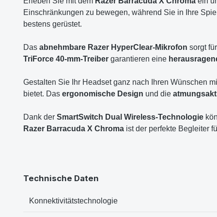
Erleben Sie mit dem
Razer Barracuda X Chroma
ein u
Einschränkungen zu bewegen, während Sie in Ihre Spie
bestens gerüstet.
Das
abnehmbare Razer HyperClear-Mikrofon
sorgt fü
TriForce 40-mm-Treiber
garantieren eine
herausragend
Gestalten Sie Ihr Headset ganz nach Ihren Wünschen mi
bietet. Das
ergonomische Design
und die
atmungsakt
Dank der
SmartSwitch Dual Wireless-Technologie
kön
Razer Barracuda X Chroma
ist der perfekte Begleiter 
Technische Daten
Konnektivitätstechnologie