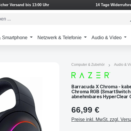
icher Versand bis 13:00 Uhr
14 Tage Widerrufsr
 & Smartphone
Netzwerk & Telefonie
Audio & Video
Computer & Zubehör
Audio & V
Barracuda X Chroma - kabe
Chroma RGB (SmartSwitch 
abnehmbares HyperClear C
66,99 €
Preise inkl. MwSt. zzgl. Ver