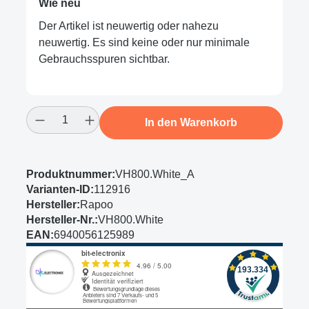
Wie neu
Der Artikel ist neuwertig oder nahezu
neuwertig. Es sind keine oder nur minimale
Gebrauchsspuren sichtbar.
Produkt Anzahl: Gib den gewünschten Wert
In den Warenkorb
Produktnummer:
VH800.White_A
Varianten-ID:
112916
Hersteller:
Rapoo
Hersteller-Nr.:
VH800.White
EAN:
6940056125989