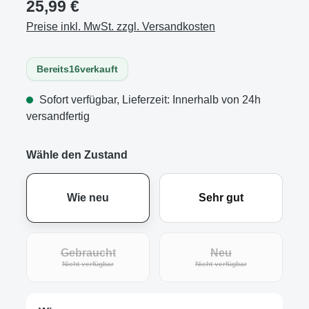
25,99 €
Preise inkl. MwSt. zzgl. Versandkosten
Bereits
16
verkauft
Sofort verfügbar, Lieferzeit: Innerhalb von 24h
versandfertig
Wähle den Zustand
Wie neu
Sehr gut
Gebraucht
Neu
(Diese Option ist zurzeit nicht verfügbar.)
(Diese Option ist zur
Nicht verfügbar
Nicht verfügbar