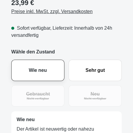
23,99 €
Preise inkl. MwSt. zzgl. Versandkosten
Sofort verfügbar, Lieferzeit: Innerhalb von 24h
versandfertig
Wähle den Zustand
Wie neu
Sehr gut
Gebraucht
Neu
(Diese Option ist zurzeit nicht verfügbar.)
(Diese Option ist zur
Nicht verfügbar
Nicht verfügbar
Wie neu
Der Artikel ist neuwertig oder nahezu