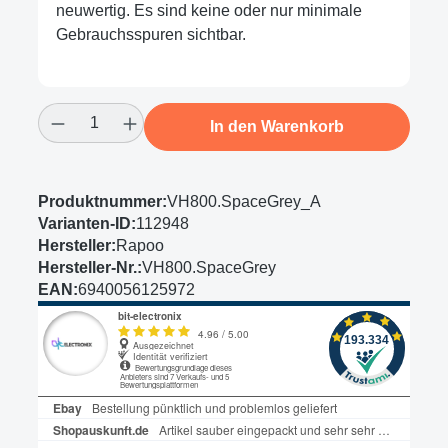
neuwertig. Es sind keine oder nur minimale
Gebrauchsspuren sichtbar.
Produkt Anzahl: Gib den gewünschten Wert
In den Warenkorb
Produktnummer:
VH800.SpaceGrey_A
Varianten-ID:
112948
Hersteller:
Rapoo
Hersteller-Nr.:
VH800.SpaceGrey
EAN:
6940056125972