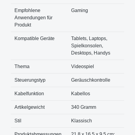
Empfohlene
‎Gaming
Anwendungen für
Produkt
Kompatible Geräte
‎Tablets, Laptops,
Spielkonsolen,
Desktops, Handys
Thema
‎Videospiel
Steuerungstyp
‎Geräuschkontrolle
Kabelfunktion
‎Kabellos
Artikelgewicht
‎340 Gramm
Stil
‎Klassisch
Produktabmessungen
‎21,8 x 16,5 x 9,5 cm;