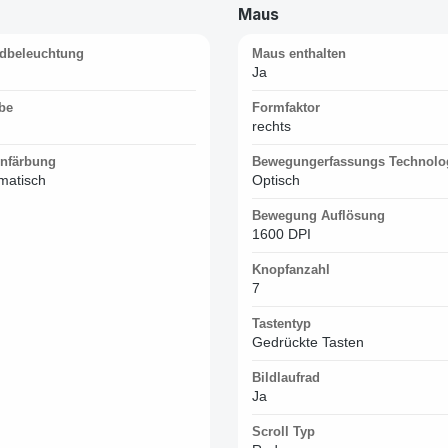
Maus
ndbeleuchtung
Maus enthalten
Ja
be
Formfaktor
rechts
enfärbung
Bewegungerfassungs Technolo
matisch
Optisch
Bewegung Auflösung
1600 DPI
Knopfanzahl
7
Tastentyp
Gedrückte Tasten
Bildlaufrad
Ja
Scroll Typ