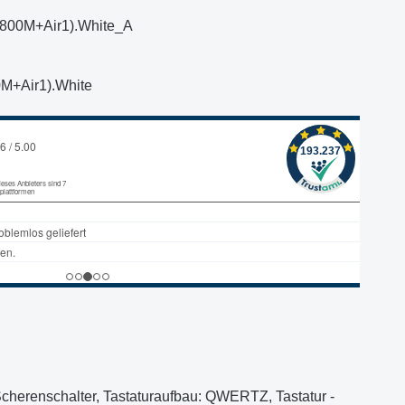
800M+Air1).White_A
M+Air1).White
 Scherenschalter, Tastaturaufbau: QWERTZ, Tastatur -