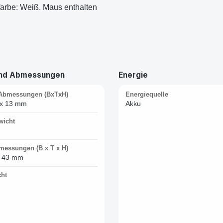
arbe: Weiß. Maus enthalten
und Abmessungen
Energie
Abmessungen (BxTxH)
Energiequelle
 x 13 mm
Akku
wicht
messungen (B x T x H)
x 43 mm
ht