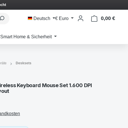
echt
0,00 €
Waren
Deutsch
€
Euro
Smart Home & Sicherheit
räte
Desksets
reless Keyboard Mouse Set 1.600 DPI
yout
sandkosten