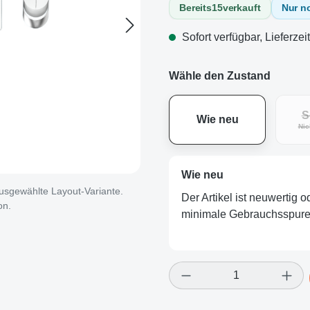
Bereits
15
verkauft
Nur n
Sofort verfügbar, Lieferzei
Wähle den Zustand
S
Wie neu
Nic
Wie neu
 ausgewählte Layout-Variante.
Der Artikel ist neuwertig 
on.
minimale Gebrauchsspuren
Produkt Anzahl: Gi