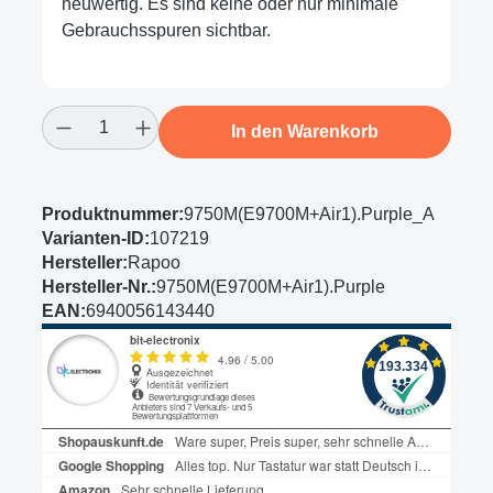
neuwertig. Es sind keine oder nur minimale
Gebrauchsspuren sichtbar.
Produkt Anzahl: Gib den gewünschten Wert
In den Warenkorb
Produktnummer:
9750M(E9700M+Air1).Purple_A
Varianten-ID:
107219
Hersteller:
Rapoo
Hersteller-Nr.:
9750M(E9700M+Air1).Purple
EAN:
6940056143440