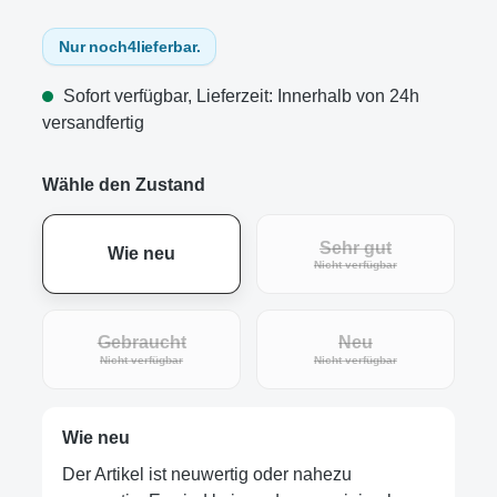
Nur noch
4
lieferbar.
Sofort verfügbar, Lieferzeit: Innerhalb von 24h
versandfertig
Wähle den Zustand
Sehr gut
Wie neu
(Diese Option ist zur
Nicht verfügbar
Gebraucht
Neu
(Diese Option ist zurzeit nicht verfügbar.)
(Diese Option ist zur
Nicht verfügbar
Nicht verfügbar
Wie neu
Der Artikel ist neuwertig oder nahezu