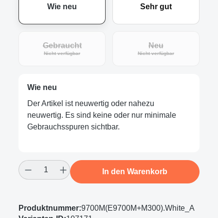
Wie neu
Sehr gut
Gebraucht
Neu
(Diese Option ist zurzeit nicht verfügbar.)
(Diese Option ist zur
Nicht verfügbar
Nicht verfügbar
Wie neu
Der Artikel ist neuwertig oder nahezu
neuwertig. Es sind keine oder nur minimale
Gebrauchsspuren sichtbar.
Produkt Anzahl: Gib den gewünschten Wert
In den Warenkorb
Produktnummer:
9700M(E9700M+M300).White_A