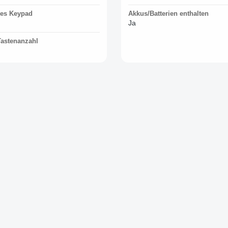
es Keypad
Akkus/Batterien enthalten
Ja
 Tastenanzahl