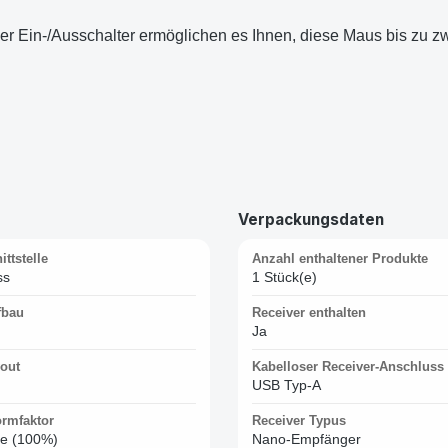
 Ein-/Ausschalter ermöglichen es Ihnen, diese Maus bis zu z
Verpackungsdaten
ttstelle
Anzahl enthaltener Produkte
ss
1 Stück(e)
fbau
Receiver enthalten
Ja
yout
Kabelloser Receiver-Anschluss
USB Typ-A
ormfaktor
Receiver Typus
ße (100%)
Nano-Empfänger