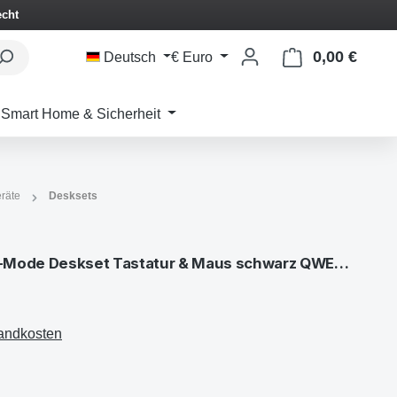
echt
0,00 €
Waren
Deutsch
€
Euro
Smart Home & Sicherheit
räte
Desksets
9500M kabelloses Multi-Mode Deskset Tastatur & Maus schwarz QWERTZ DEU
sandkosten