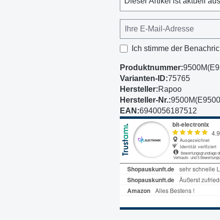
Dieser Artikel ist aktuell au
Ich stimme der Benachric
Produktnummer:
9500M(E
Varianten-ID:
75765
Hersteller:
Rapoo
Hersteller-Nr.:
9500M(E950
EAN:
6940056187512