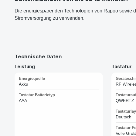
Die energiesparenden Technologien von Rapoo sowie der
Stromversorgung zu verwenden.
Technische Daten
Leistung
Tastatur
Energiequelle
Geräteschni
Akku
RF Wirele
Tastatur Batterietyp
Tastaturau
AAA
QWERTZ
Tastaturla
Deutsch
Tastatur F
Volle Grö