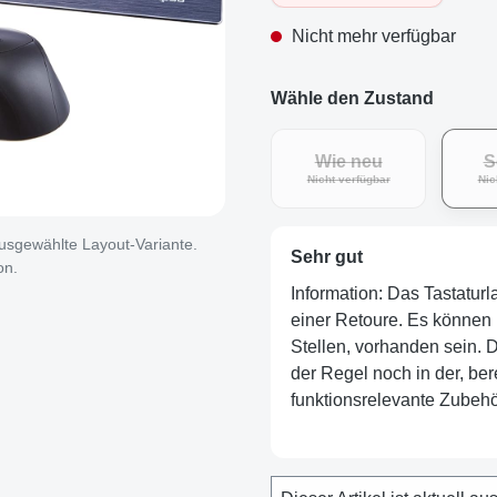
Nicht mehr verfügbar
Wähle den Zustand
Wie neu
S
Nicht verfügbar
Nic
 ausgewählte Layout-Variante.
Sehr gut
on.
Information: Das Tastatur
einer Retoure. Es können 
Stellen, vorhanden sein. De
der Regel noch in der, ber
funktionsrelevante Zubehör