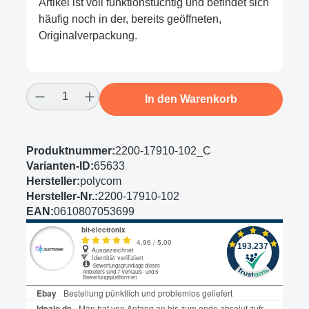
Artikel ist voll funktionstüchtig und befindet sich
häufig noch in der, bereits geöffneten,
Originalverpackung.
Produkt Anzahl: Gib den gewünschten Wert
In den Warenkorb
Produktnummer:
2200-17910-102_C
Varianten-ID:
65633
Hersteller:
polycom
Hersteller-Nr.:
2200-17910-102
EAN:
0610807053699