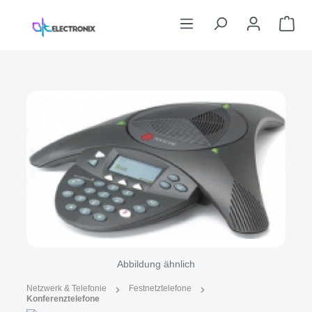
Zum Hauptinhalt springen
War
Bildergalerie überspringen
Abbildung ähnlich
Netzwerk & Telefonie
Festnetztelefone
Konferenztelefone