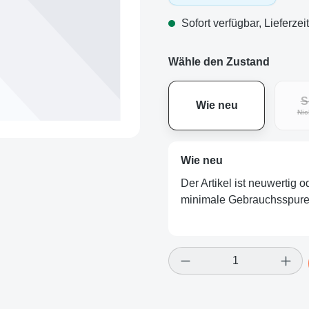
Sofort verfügbar, Lieferzei
Wähle den Zustand
S
Wie neu
Nic
Wie neu
Der Artikel ist neuwertig 
minimale Gebrauchsspuren
Produkt Anzahl: Gi