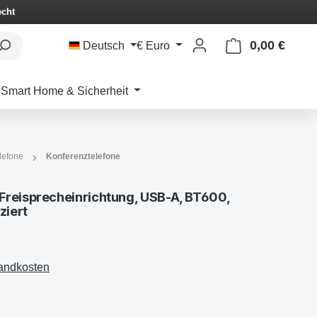
echt
0,00 €
Waren
Deutsch
€
Euro
Smart Home & Sicherheit
lefone
Konferenztelefone
reisprecheinrichtung, USB-A, BT600,
ziert
sandkosten