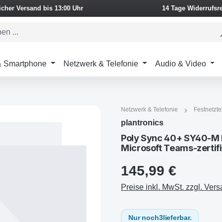
icher Versand bis 13:00 Uhr
14 Tage Widerrufsr
 & Smartphone
Netzwerk & Telefonie
Audio & Video
Netzwerk & Telefonie
Festnetzte
plantronics
Poly Sync 40+ SY40-M F
Microsoft Teams-zertifi
145,99 €
Preise inkl. MwSt. zzgl. Ver
Nur noch
3
lieferbar.