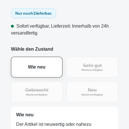
Nur noch
1
lieferbar.
Sofort verfügbar, Lieferzeit: Innerhalb von 24h
versandfertig
Wähle den Zustand
Sehr gut
Wie neu
(Diese Option ist zur
Nicht verfügbar
Gebraucht
Neu
(Diese Option ist zurzeit nicht verfügbar.)
(Diese Option ist zur
Nicht verfügbar
Nicht verfügbar
Wie neu
Der Artikel ist neuwertig oder nahezu