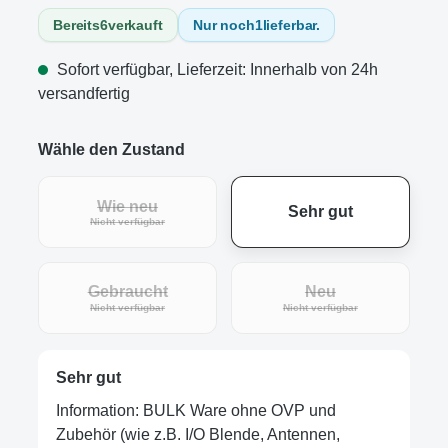
Bereits
6
verkauft
Nur noch
1
lieferbar.
Sofort verfügbar, Lieferzeit: Innerhalb von 24h
versandfertig
Wähle den Zustand
Wie neu
Sehr gut
(Diese Option ist zurzeit nicht verfügbar.)
Nicht verfügbar
Gebraucht
Neu
(Diese Option ist zurzeit nicht verfügbar.)
(Diese Option ist zur
Nicht verfügbar
Nicht verfügbar
Sehr gut
Information: BULK Ware ohne OVP und
Zubehör (wie z.B. I/O Blende, Antennen,