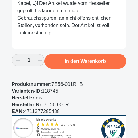
Kabel,...)! Der Artikel wurde vom Hersteller
geprüft. Es können minimale
Gebrauchsspuren, an nicht offensichtlichen
Stellen, vorhanden sein. Der Artikel ist voll
funktionstüchtig.
Produkt Anzahl: Gib den gewünschten Wert
In den Warenkorb
Produktnummer:
7E56-001R_B
Varianten-ID:
118745
Hersteller:
msi
Hersteller-Nr.:
7E56-001R
EAN:
4711377285438