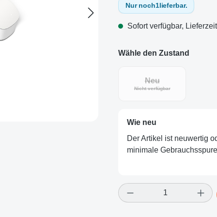
Nur noch
1
lieferbar.
Sofort verfügbar, Lieferzei
Wähle den Zustand
Neu
(Diese Option ist zurz
Nicht verfügbar
Wie neu
Der Artikel ist neuwertig 
minimale Gebrauchsspuren
Produkt Anzahl: Gi