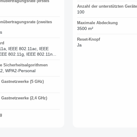
nübertragungsrate (erstes
Anzahl der unterstützten Geräte
100
nübertragungsrate (zweites
Maximale Abdeckung
3500 m²
/s
Reset-Knopf
ard
Ja
11a, IEEE 802.11ac, IEEE
EEE 802.11g, IEEE 802.11n...
te Sicherheitsalgorithmen
2, WPA2-Personal
 Gastnetzwerke (5 GHz)
 Gastnetzwerke (2,4 GHz)
g