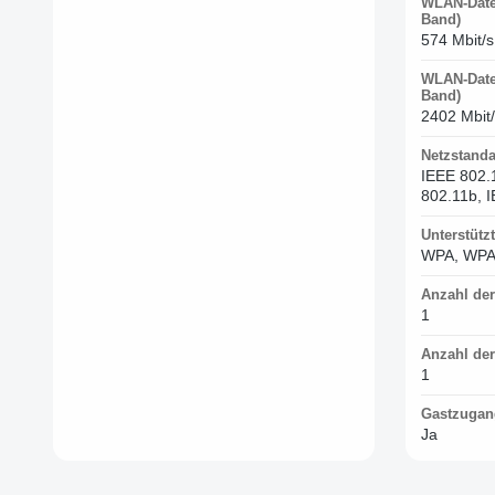
WLAN-Date
Band)
574 Mbit/s
WLAN-Date
Band)
2402 Mbit
Netzstand
IEEE 802.
802.11b, I
Unterstütz
WPA, WPA
Anzahl der
1
Anzahl der
1
Gastzugan
Ja