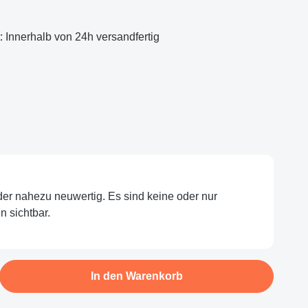
t: Innerhalb von 24h versandfertig
eit nicht verfügbar.)
oder nahezu neuwertig. Es sind keine oder nur
 sichtbar.
b den gewünschten Wert ein oder benutze d
In den Warenkorb