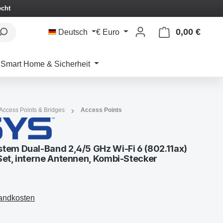
echt
0,00 €
Waren
Deutsch
€
Euro
Smart Home & Sicherheit
Access Points & Bridges
Access Points
tem Dual-Band 2,4/5 GHz Wi‑Fi 6 (802.11ax)
Set, interne Antennen, Kombi-Stecker
sandkosten