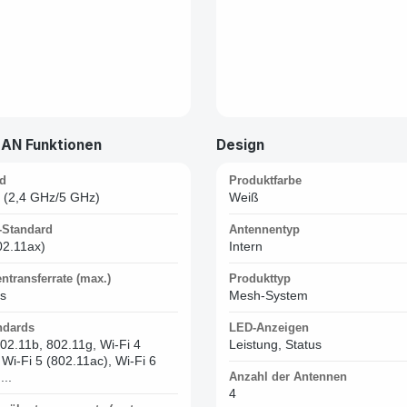
LAN Funktionen
Design
d
Produktfarbe
 (2,4 GHz/5 GHz)
Weiß
Standard
Antennentyp
02.11ax)
Intern
transferrate (max.)
Produkttyp
/s
Mesh-System
ndards
LED-Anzeigen
02.11b, 802.11g, Wi-Fi 4
Leistung, Status
 Wi-Fi 5 (802.11ac), Wi-Fi 6
...
Anzahl der Antennen
4