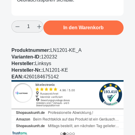
Produkt Anzahl: Gib den gewünschten Wert
In den Warenkorb
Produktnummer:
LN1201-KE_A
Varianten-ID:
120232
Hersteller:
Linksys
Hersteller-Nr.:
LN1201-KE
EAN:
4260184675142