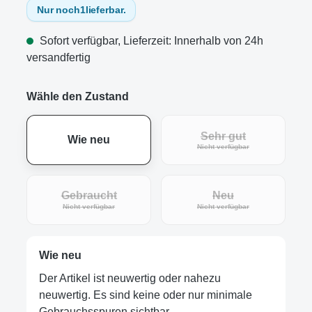
Nur noch
1
lieferbar.
Sofort verfügbar, Lieferzeit: Innerhalb von 24h
versandfertig
Wähle den Zustand
Sehr gut
Wie neu
(Diese Option ist zur
Nicht verfügbar
Gebraucht
Neu
(Diese Option ist zurzeit nicht verfügbar.)
(Diese Option ist zur
Nicht verfügbar
Nicht verfügbar
Wie neu
Der Artikel ist neuwertig oder nahezu
neuwertig. Es sind keine oder nur minimale
Gebrauchsspuren sichtbar.