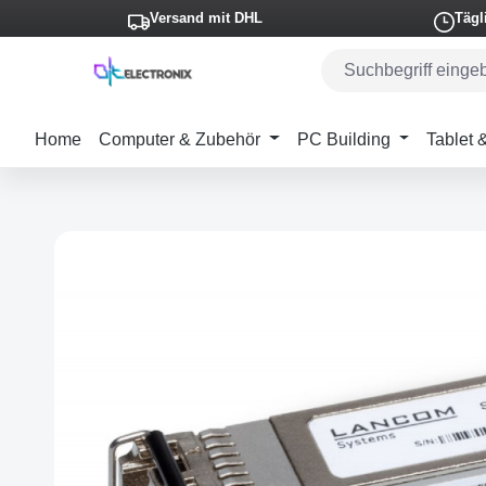
Versand mit DHL
Tägl
m Hauptinhalt springen
Zur Suche springen
Zur Hauptnavigation springen
Home
Computer & Zubehör
PC Building
Tablet
Bildergalerie überspringen