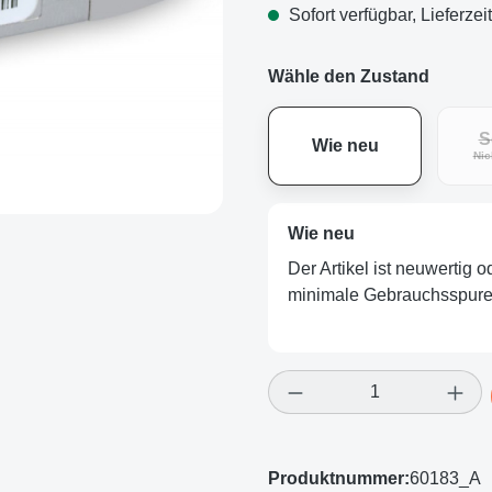
Sofort verfügbar, Lieferzei
Wähle den Zustand
S
Wie neu
Nic
Wie neu
Der Artikel ist neuwertig 
minimale Gebrauchsspuren
Produkt Anzahl: Gi
Produktnummer:
60183_A