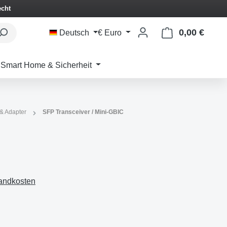
echt
0,00 €
Waren
Deutsch
€
Euro
Smart Home & Sicherheit
 & Adapter
SFP Transceiver / Mini-GBIC
sandkosten