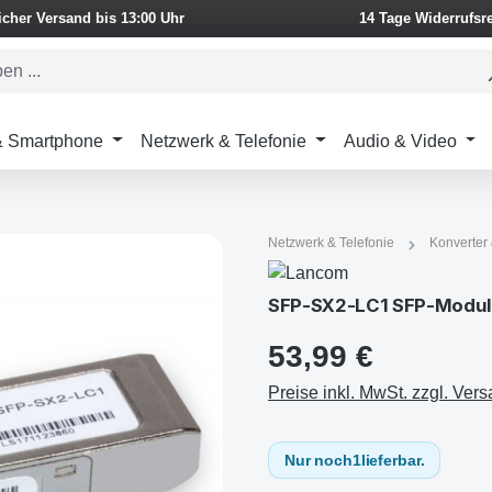
icher Versand bis 13:00 Uhr
14 Tage Widerrufsr
 & Smartphone
Netzwerk & Telefonie
Audio & Video
Netzwerk & Telefonie
Konverter
SFP-SX2-LC1 SFP-Modul
53,99 €
Preise inkl. MwSt. zzgl. Ver
Nur noch
1
lieferbar.