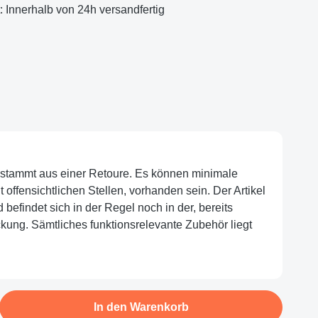
t: Innerhalb von 24h versandfertig
el stammt aus einer Retoure. Es können minimale
offensichtlichen Stellen, vorhanden sein. Der Artikel
nd befindet sich in der Regel noch in der, bereits
ckung. Sämtliches funktionsrelevante Zubehör liegt
b den gewünschten Wert ein oder benutze d
In den Warenkorb