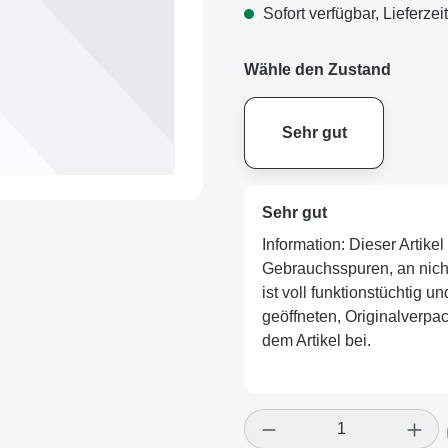
Sofort verfügbar, Lieferzei
Wähle den Zustand
Sehr gut
Sehr gut
Information: Dieser Artik
Gebrauchsspuren, an nicht 
ist voll funktionstüchtig u
geöffneten, Originalverpa
dem Artikel bei.
Produkt Anzahl: Gi