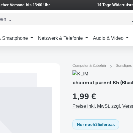
icher Versand bis 13:00 Uhr
14 Tage Widerrufsr
 & Smartphone
Netzwerk & Telefonie
Audio & Video
Computer & Zubehör
Sonstiges
chairmat parent K5 (Blac
1,99 €
Preise inkl. MwSt. zzgl. Ver
Nur noch
3
lieferbar.