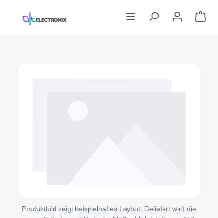
Zum Hauptinhalt springen
War
Bildergalerie überspringen
Produktbild zeigt beispielhaftes Layout. Geliefert wird die