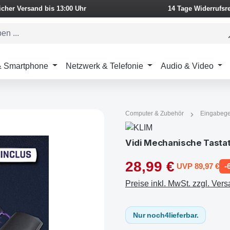
icher Versand bis 13:00 Uhr
14 Tage Widerrufsr
 & Smartphone
Netzwerk & Telefonie
Audio & Video
Computer & Zubehör
Eingabege
Vidi Mechanische Tastat
28,99 €
UVP 89,97 €
-
Preise inkl. MwSt. zzgl. Ver
Nur noch
4
lieferbar.