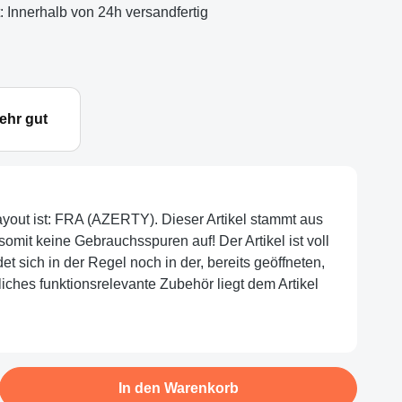
t: Innerhalb von 24h versandfertig
ehr gut
layout ist: FRA (AZERTY). Dieser Artikel stammt aus
omit keine Gebrauchsspuren auf! Der Artikel ist voll
et sich in der Regel noch in der, bereits geöffneten,
iches funktionsrelevante Zubehör liegt dem Artikel
b den gewünschten Wert ein oder benutze d
In den Warenkorb