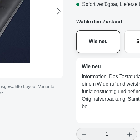
Sofort verfügbar, Lieferzei
Wähle den Zustand
Wie neu
S
Wie neu
Information: Das Tastatur
einem Widerruf und weist s
 ausgewählte Layout-Variante.
funktionstüchtig und befind
on.
Originalverpackung. Sämtl
bei.
Produkt Anzahl: Gi