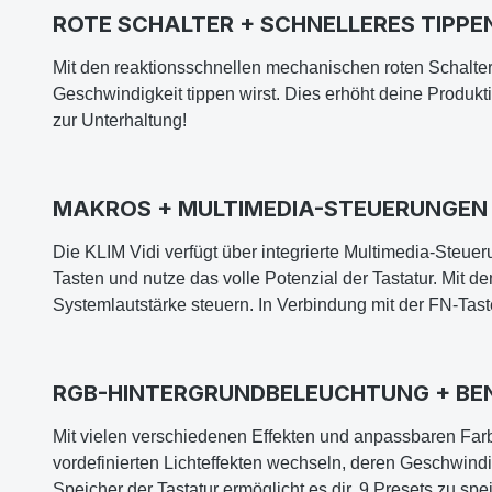
ROTE SCHALTER + SCHNELLERES TIPPE
Mit den reaktionsschnellen mechanischen roten Schalter
Geschwindigkeit tippen wirst. Dies erhöht deine Produkt
zur Unterhaltung!
MAKROS + MULTIMEDIA-STEUERUNGEN
Die KLIM Vidi verfügt über integrierte Multimedia-Steu
Tasten und nutze das volle Potenzial der Tastatur. Mit d
Systemlautstärke steuern. In Verbindung mit der FN-Tast
RGB-HINTERGRUNDBELEUCHTUNG + BEN
Mit vielen verschiedenen Effekten und anpassbaren Farbe
vordefinierten Lichteffekten wechseln, deren Geschwind
Speicher der Tastatur ermöglicht es dir, 9 Presets zu spe